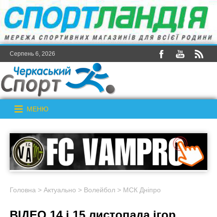
Серпень 6, 2026
МЕНЮ
Головна
>
Актуально
>
Волейбол
>
МСК Дніпро
ВІДЕО 14 і 15 листопада ігор