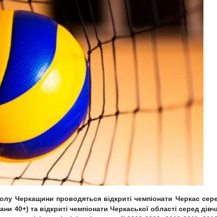
болу Черкащини проводяться відкриті чемпіонати Черкас сер
рани 40+) та відкриті чемпіонати Черкаської області серед дівч