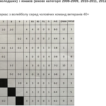
 молодших) і юнаків (вікові категорії 2008-2009, 2010-2011, 2012
 Черкас з волейболу серед чоловічих команд ветеранів 40+