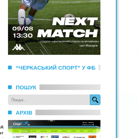
“ЧЕРКАСЬКИЙ СПОРТ” У ФБ
ПОШУК
АРХІВ
ед
ат