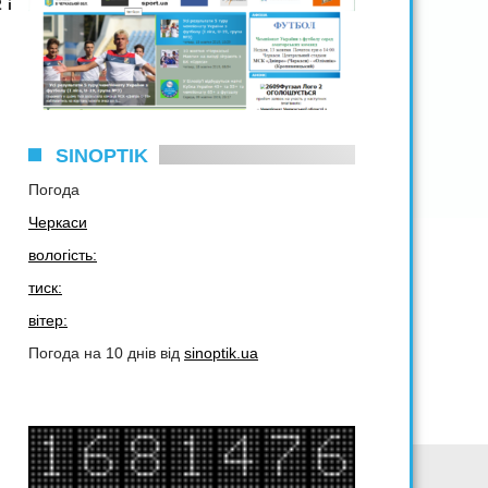
 і
SINOPTIK
Погода
Черкаси
вологість:
тиск:
вітер:
Погода на 10 днів від
sinoptik.ua