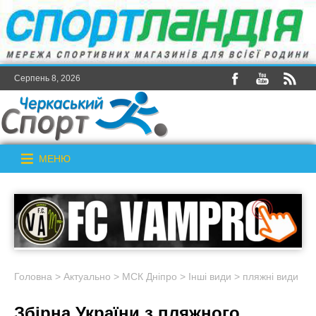
Серпень 8, 2026
МЕНЮ
Головна
>
Актуально
>
МСК Дніпро
>
Інші види
>
пляжні види
Збірна України з пляжного