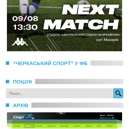
“ЧЕРКАСЬКИЙ СПОРТ” У ФБ
ПОШУК
АРХІВ