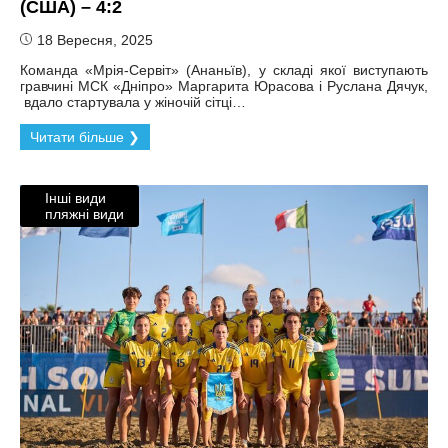
(США) – 4:2
18 Вересня, 2025
Команда «Мрія-Сервіт» (Ананьїв), у складі якої виступають
гравчині МСК «Дніпро» Маргарита Юрасова і Руслана Дячук,
вдало стартувала у жіночій сітці…
Читати більше ❯
Інші види
пляжні види