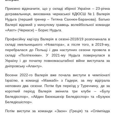
Приємно відзначити, що у складі збірної України – 23-річна
догравальниця, вихованка черкаської КДЮСШ №1 Валерія
Нудьга (перший тренер – Тетяна Сахнюк-Баранова). Батько
Валерії відомий у минулому гравець волейбольної команди
«Азот» (Черкаси) – Борис Нудьга.
Професійну кар’єру Валерія в сезоні-2018/19 розпочинала в
складі хмельницького «Новатора», а після того, в 2019-му,
перебралася до Польщі і два наступних сезони провела в
складі «Політехніки». У 2021-му Нудьга повернулася в
Україну і до початку повномасштабної війни виступала за
дніпровську «Аланту».
Восени 2022-го Валерія вже почала виступи в чемпіонаті
Ізраїлю, в команді «Маккабі» з Гадери, за яку відіграла
неповних два сезони. Потім був переїзд у Туреччину, де за
короткий період Валерія змінила три клуби – «Булу
Беледієспор», «Айдин Бююкшехір Беледієспор» та «Бузуюк
Беледієшіспор».
Потім виступи за команди «Заон» (Греція) та «Олімпіада