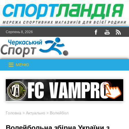
Серпень 8, 2026
МЕНЮ
Головна
>
Актуально
>
Волейбол
Волейбольна збірна України з