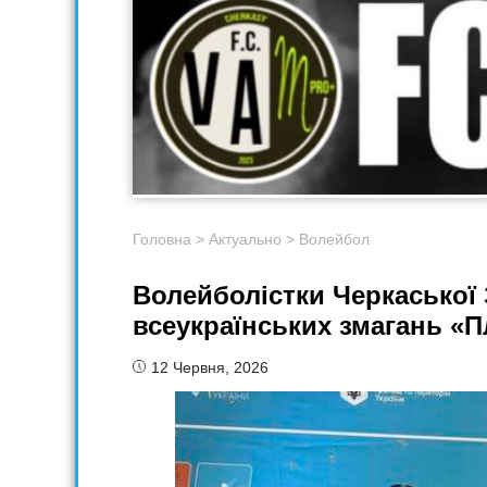
Головна
>
Актуально
>
Волейбол
Волейболістки Черкаської
всеукраїнських змагань «Пл
12 Червня, 2026