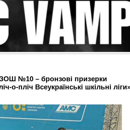
 ЗОШ №10 – бронзові призерки
іч-о-пліч Всеукраїнські шкільні ліги