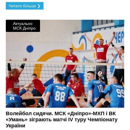
Читати більше ❯
Актуально
МСК Дніпро
Волейбол сидячи. МСК «Дніпро»-МХП і ВК
«Умань» зіграють матчі IV туру Чемпіонату
України