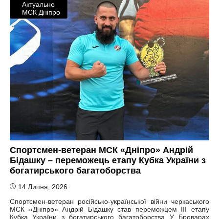
Актуально
МСК Дніпро
Спортсмен-ветеран МСК «Дніпро» Андрій
Бідашку – переможець етапу Кубка України з
богатирського багатоборства
14 Липня, 2026
Спортсмен-ветеран російсько-української війни черкаського
МСК «Дніпро» Андрій Бідашку став переможцем ІІІ етапу
Кубка України з богатирського багатоборства У Броварах