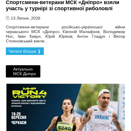
Спортсмени-ветерани МСК «Дніпро» взяли
участь у турнірі зі спортивної риболовлі
13 Липня, 2026
Спортсмени-ветерани російсько-української війни
черкаського МСК «Дніпро» Євгеній Малафєєв, Володимир
Нос, Іван Кавун, Юрій Юріков, Антон Гладун і Віктор
Стояновський взяли…
Читати більше ❯
Актуально
МСК Дніпро