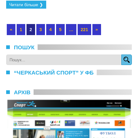
Читати більше ❯
«
1
2
3
4
5
…
221
»
ПОШУК
“ЧЕРКАСЬКИЙ СПОРТ” У ФБ
АРХІВ