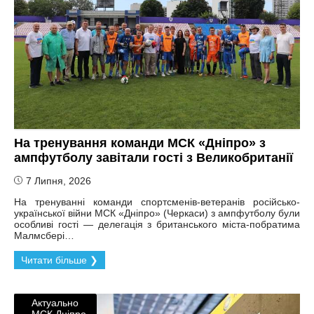
На тренування команди МСК «Дніпро» з
ампфутболу завітали гості з Великобританії
7 Липня, 2026
На тренуванні команди спортсменів-ветеранів російсько-
української війни МСК «Дніпро» (Черкаси) з ампфутболу були
особливі гості — делегація з британського міста-побратима
Малмсбері…
Читати більше ❯
Актуально