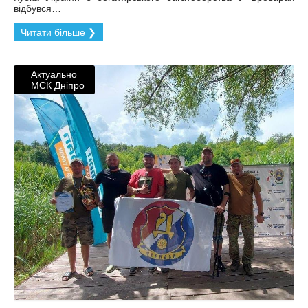
відбувся…
Читати більше ❯
Актуально
МСК Дніпро