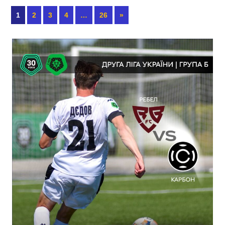
1
2
3
4
…
26
»