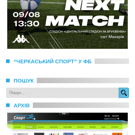
“ЧЕРКАСЬКИЙ СПОРТ” У ФБ
ПОШУК
АРХІВ