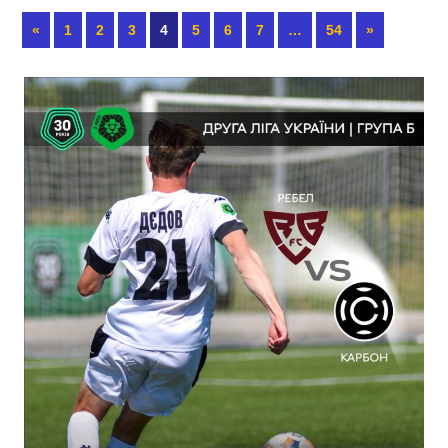
«
1
2
3
4
5
6
7
…
54
»