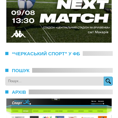
“ЧЕРКАСЬКИЙ СПОРТ” У ФБ
ПОШУК
АРХІВ