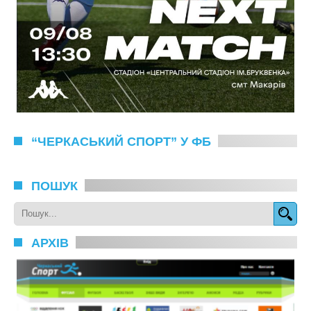
“ЧЕРКАСЬКИЙ СПОРТ” У ФБ
ПОШУК
АРХІВ