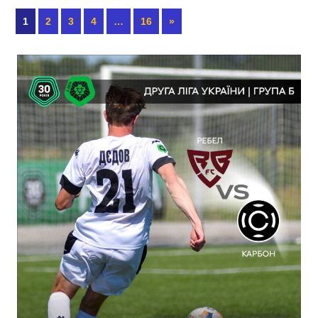
1
2
3
4
…
16
»