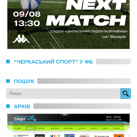
“ЧЕРКАСЬКИЙ СПОРТ” У ФБ
ПОШУК
АРХІВ