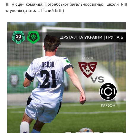
ІІІ місце- команда Погребської загальноосвітньої школи І-ІІІ
ступенів (вчитель Пісний В.В.)