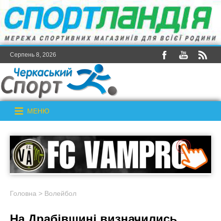
Серпень 8, 2026
МЕНЮ
Головна
>
Волейбол
На Драбівщині визначились