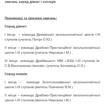
змагань серед дівчат і хлопців
Переможці та призери змагань:
Серед дівчат:
І місце – команда Демківської загальноосвітньої школи І-ІІІ
ступенів (учитель Пінчук О.Ю.)
ІІ місце – команда Драбово-Пристанційної загальноосвітньої
школи І-ІІІ ступенів (учитель Нерознак І.М.)
ІІІ місце –команда Драбівського НВК «ЗОШ І-ІІІ ступенів ім.
С.В.Васильченка-гімназія» (учитель Коломієць О.О.)
Серед юнаків
І місце – команда Золотоношківської загальноосвітньої
школи І-ІІІ ступенів (вчитель Пшеченко В.М.)
ІІ місце – команда Драбово-Пристанційної загальноосвітньої
школи І-ІІІ ступенів (вчитель Нерознак І.М.)