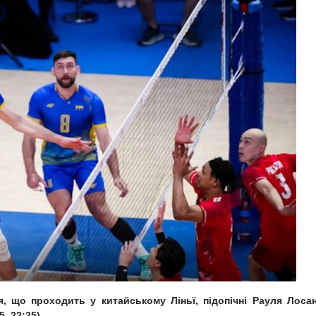
, що проходить у китайському Ліньї, підопічні Рауля Лоса
5, 22:25)