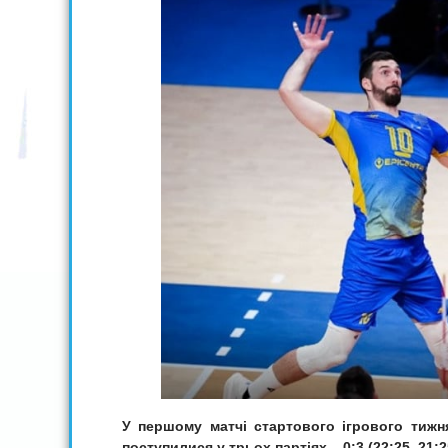
У першому матчі стартового ігрового тижня
поступилися у трьох партіях – 0:3 (22:25, 21:2