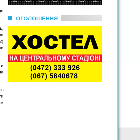
до
ОГОЛОШЕННЯ
ці
на
2)
ми
ти
ла
ів
ти
ім