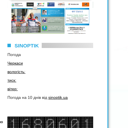
SINOPTIK
Погода
Черкаси
вологість:
тиск:
вітер:
Погода на 10 днів від
sinoptik.ua
но