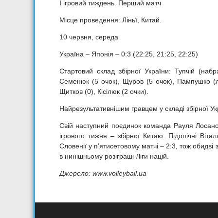
І ігровий тиждень. Перший матч
Місце проведення: Ліньї, Китай.
10 червня, середа
Україна – Японія – 0:3 (22:25, 21:25, 22:25)
Стартовий склад збірної України: Тупчій (набр
Семенюк (5 очок), Щуров (5 очок), Пампушко (л)
Щитков (0), Кісілюк (2 очки).
Найрезультативнішим гравцем у складі збірної Ук
Свій наступний поєдинок команда Рауля Лосано
ігрового тижня – збірної Китаю. Підопічні Віт
Словенії у п’ятисетовому матчі – 2:3, тож обидв
в нинішньому розіграші Ліги націй.
Джерело: www.volleyball.ua