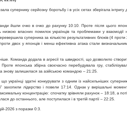
зала супернику серйозну боротьбу і в усіх сетах зберігала інтригу 
анди йшли очко в очко до рахунку 10:10. Проте після цього япон
сь низкою власних помилок українців та проблемами у взаємодії 
еревершила суперника за кількістю результативних блоків (4 проти 
 проти двох у японців і менш ефективна атака стали визначальни
еніше. Команда додала в агресії та швидкості, що дозволило створи
 Проте японська збірна своєчасно перебудувала гру, стабілізува
вка знову залишилася за азійською командою – 21:25.
що українці здатні конкурувати з одним із найсильніших суперник
вті” захопили лідерство і повели 17:14. Однак у вирішальні момен
ксимальну концентрацію: спочатку зрівняли рахунок – 18:18, а пот
ся до останнього, але поступилася і в третій партії – 22:25.
ій-2026 з поразки 0:3.