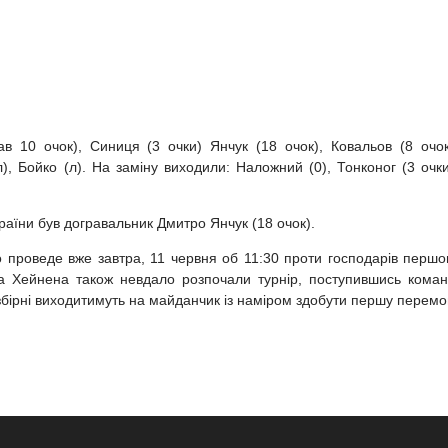
ав 10 очок), Синиця (3 очки) Янчук (18 очок), Ковальов (8 очок
, Бойко (л). На заміну виходили: Наложний (0), Тонконог (3 очки
раїни був догравальник Дмитро Янчук (18 очок).
 проведе вже завтра, 11 червня об 11:30 проти господарів першо
ала Хейнена також невдало розпочали турнір, поступившись коман
і збірні виходитимуть на майданчик із наміром здобути першу перемо