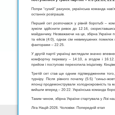
Попри “сухий” рахунок, українська команда нав’я
останніх розіграшів.
Перший сет розпочався у рівній боротьбі – ком
зуміли здійснити ривок до 12:16, скориставши
майданчику. Незважаючи на це, збірна України п
та ейсів (4:0), однак сім невимушених помилок
факторами – 22:25.
У другій партії українці виглядали значно впевн
комфортну перевагу – 14:10, а згодом і 16:12.
прийом і поступово перехопила ініціативу. Кінці
Третій сет став ще одним підтвердженням того, 
турніру. Після рівного початку (5:5) “синьо-жо
японці продемонстрували холоднокровність та ма
вийшли вперед – 20:22. Українська команда борола
Таким чином, збірна України стартувала у Лізі нац
Ліга Націй-2026. Чоловіки. Попередній етап