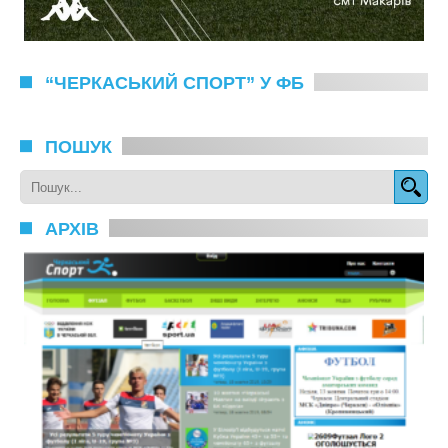
“ЧЕРКАСЬКИЙ СПОРТ” У ФБ
ПОШУК
АРХІВ