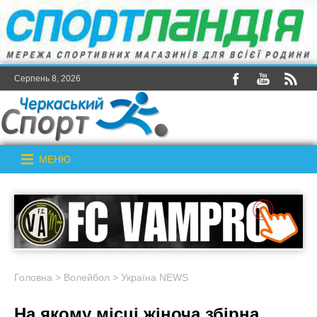
Серпень 8, 2026
МЕНЮ
Головна
>
Волейбол
>
Україна NEWS
На якому місці жіноча збірна