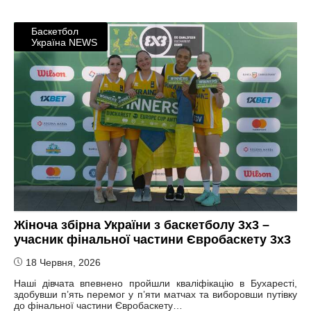
Баскетбол
Україна NEWS
Жіноча збірна України з баскетболу 3х3 –
учасник фінальної частини Євробаскету 3х3
18 Червня, 2026
Наші дівчата впевнено пройшли кваліфікацію в Бухаресті,
здобувши п’ять перемог у п’яти матчах та виборовши путівку
до фінальної частини Євробаскету…