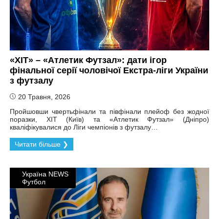
«ХІТ» – «Атлетик Футзал»: дати ігор
фінальної серії чоловічої Екстра-ліги України
з футзалу
20 Травня, 2026
Пройшовши чвертьфінали та півфінали плейоф без жодної
поразки, ХІТ (Київ) та «Атлетик Футзал» (Дніпро)
кваліфікувалися до Ліги чемпіонів з футзалу…
Читати більше ❯
Україна NEWS
Футбол