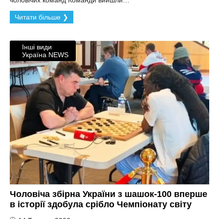
чоловічих команд Команди вийшли…
Читати більше ❯
Інші види
Україна NEWS
Чоловіча збірна України з шашок-100 вперше
в історії здобула срібло Чемпіонату світу