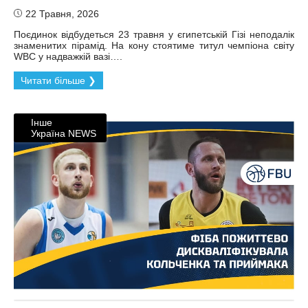
22 Травня, 2026
Поєдинок відбудеться 23 травня у єгипетській Гізі неподалік
знаменитих пірамід. На кону стоятиме титул чемпіона світу
WBC у надважкій вазі….
Читати більше ❯
Інше
Україна NEWS