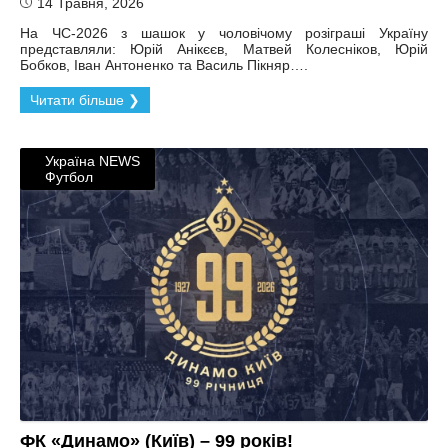
14 Травня, 2026
На ЧС-2026 з шашок у чоловічому розіграші Україну
представляли: Юрій Анікєєв, Матвей Колесніков, Юрій
Бобков, Іван Антоненко та Василь Пікняр….
Читати більше ❯
Україна NEWS
Футбол
ФК «Динамо» (Київ) – 99 років!