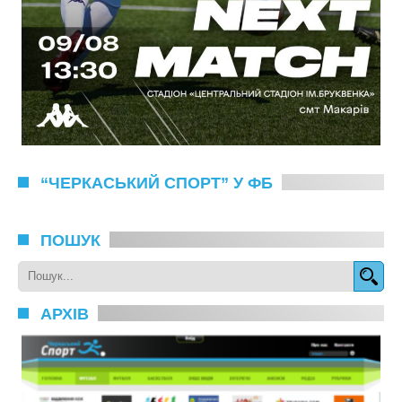
“ЧЕРКАСЬКИЙ СПОРТ” У ФБ
ПОШУК
АРХІВ