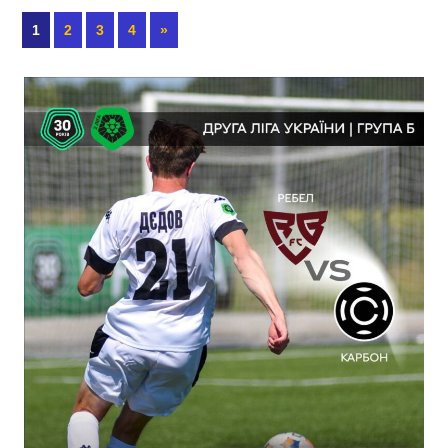
1
2
3
4
»